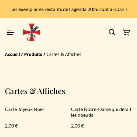
Les exemplaires restants de l'agenda 2026 sont à -50% !
Accueil
/
Produits
/
Cartes & Affiches
Cartes & Affiches
Carte Joyeux Noël
Carte Notre-Dame qui défait
les noeuds
2,00 €
2,00 €